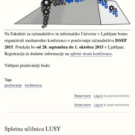
Na Fakulteti za računalništvo in informatiko Univerze v Ljubljani bomo
ISSEP
organizirali mednarodno konferenco o poučevanju računalništva
2015
od 28. septembra do 1. oktobra 2015
. Potekala bo
v Ljubljani.
Registracija in dodatne informacije na
spletni strani konference
.
Vabljeni predavatelji bodo:
Tags
poučevanje
konferenca
about
Read more
Log in
to post comments
Napoved:
about
Read more
Log in
to post comments
Mednarodna
Napoved:
konferenca
Mednarodna
o
konferenca
poučevanju
o
računalništva
Spletna učilnica LUSY
poučevanju
-
računalništva