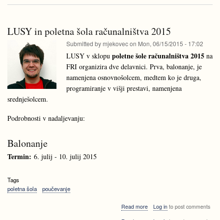
na
ekipa
CEOI
na
2015
CEOI
LUSY in poletna šola računalništva 2015
2015
Submitted by
mjekovec
on
Mon, 06/15/2015 - 17:02
poletne šole računalništva 2015
LUSY v sklopu
na
FRI organizira dve delavnici. Prva, balonanje, je
namenjena osnovnošolcem, medtem ko je druga,
programiranje v višji prestavi, namenjena
srednješolcem.
Podrobnosti v nadaljevanju:
Balonanje
Termin:
6. julij - 10. julij 2015
Tags
poletna šola
poučevanje
about
Read more
Log in
to post comments
LUSY