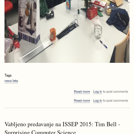
Tags
novo leto
about
Read more
Log in
to post comments
2016,
about
Read more
Log in
to post comments
prihajamo!
2016,
prihajamo!
Vabljeno predavanje na ISSEP 2015: Tim Bell -
Surprising Computer Science