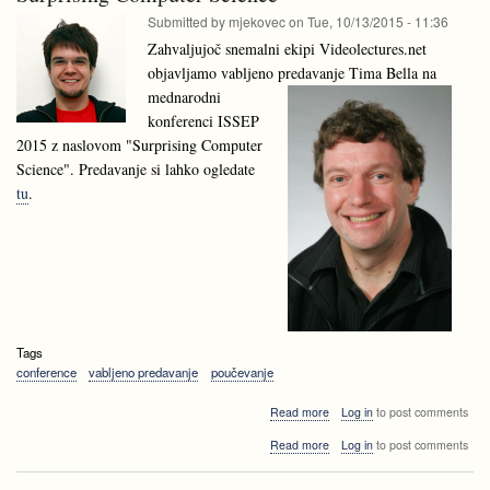
Submitted by
mjekovec
on
Tue, 10/13/2015 - 11:36
Zahvaljujoč snemalni ekipi Videolectures.net
objavljamo vabljeno predavanje
Tima Bella na
mednarodni
konferenci ISSEP
2015 z naslovom "Surprising Computer
Science". Predavanje si lahko ogledate
tu
.
Tags
conference
vabljeno predavanje
poučevanje
about
Read more
Log in
to post comments
Vabljeno
about
Read more
Log in
to post comments
predavanje
Vabljeno
na
predavanje
ISSEP