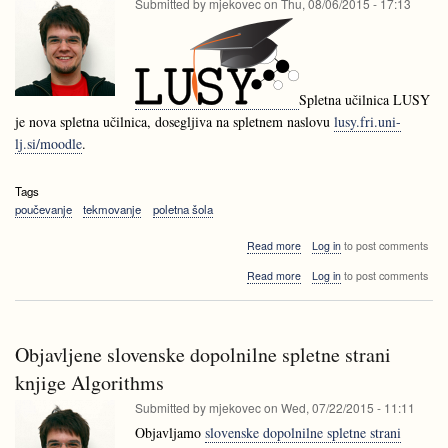
Submitted by
mjekovec
on
Thu, 08/06/2015 - 17:13
ISSEP
-
2015
ISSEP
2015
Spletna učilnica LUSY
je nova spletna učilnica, dosegljiva na spletnem naslovu
lusy.fri.uni-
lj.si/moodle
.
Tags
poučevanje
tekmovanje
poletna šola
about
Read more
Log in
to post comments
Spletna
about
Read more
Log in
to post comments
učilnica
Spletna
LUSY
učilnica
LUSY
Objavljene slovenske dopolnilne spletne strani
knjige Algorithms
Submitted by
mjekovec
on
Wed, 07/22/2015 - 11:11
Objavljamo
slovenske dopolnilne spletne strani