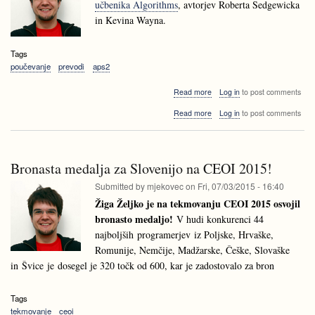
učbenika Algorithms
, avtorjev Roberta Sedgewicka
in Kevina Wayna.
Tags
poučevanje
prevodi
aps2
about
Read more
Log in
to post comments
Objavljene
about
Read more
Log in
to post comments
slovenske
Objavljene
dopolnilne
slovenske
spletne
dopolnilne
strani
spletne
knjige
Bronasta medalja za Slovenijo na CEOI 2015!
strani
Algorithms
knjige
Submitted by
mjekovec
on
Fri, 07/03/2015 - 16:40
Algorithms
Žiga Željko je na tekmovanju CEOI 2015 osvojil
bronasto medaljo!
V hudi konkurenci 44
najboljših programerjev iz Poljske, Hrvaške,
Romunije, Nemčije, Madžarske, Češke, Slovaške
in Švice je dosegel je 320 točk od 600, kar je zadostovalo za bron
Tags
tekmovanje
ceoi