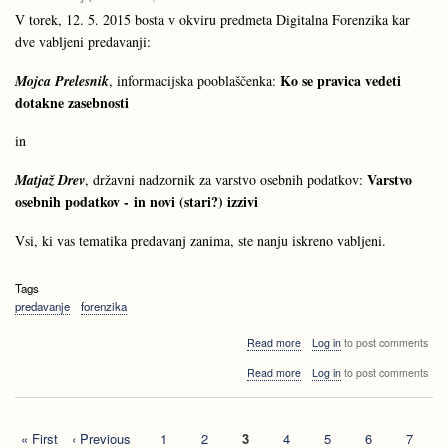
V torek, 12. 5. 2015 bosta v okviru predmeta Digitalna Forenzika kar
dve vabljeni predavanji:
Ko se pravica vedeti
Mojca Prelesnik
, informacijska pooblaščenka:
dotakne zasebnosti
in
Varstvo
Matjaž Drev
, državni nadzornik za varstvo osebnih podatkov:
osebnih podatkov - in novi (stari?) izzivi
Vsi, ki vas tematika predavanj zanima, ste nanju iskreno vabljeni.
Tags
predavanje
forenzika
about
Read more
Log in
to post comments
Vabljena
about
Read more
Log in
to post comments
predavanja
Vabljena
-
predavanja
računalniška
-
forenzika
First
« First
Previous
‹ Previous
Page
1
Page
2
Current
3
Page
4
Page
5
Page
6
Page
7
računalniška