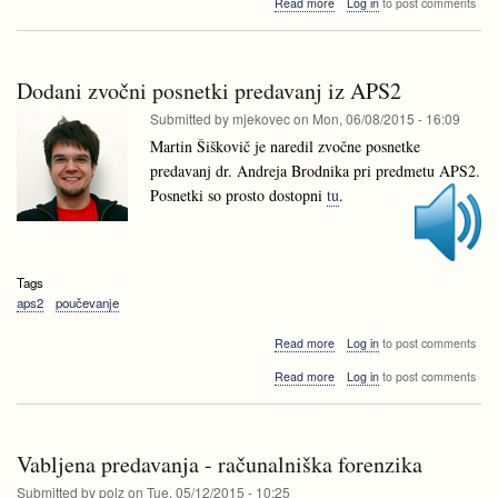
about
Read more
Log in
to post comments
in
LUSY
poletna
in
šola
poletna
računalništva
šola
2015
Dodani zvočni posnetki predavanj iz APS2
računalništva
2015
Submitted by
mjekovec
on
Mon, 06/08/2015 - 16:09
Martin Šiškovič je naredil zvočne posnetke
predavanj dr. Andreja Brodnika pri predmetu APS2.
Posnetki so prosto dostopni
tu
.
Tags
aps2
poučevanje
about
Read more
Log in
to post comments
Dodani
about
Read more
Log in
to post comments
zvočni
Dodani
posnetki
zvočni
predavanj
posnetki
iz
predavanj
APS2
Vabljena predavanja - računalniška forenzika
iz
APS2
Submitted by
polz
on
Tue, 05/12/2015 - 10:25