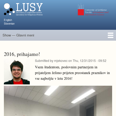
Skip
to
main
content
English
Slovenian
Show — Glavni meni
Glavni
meni
Člani
Raziskave in projekti
Objave
Poučevanje
NAPOJ
Dogodki
KATARINA
2016, prihajamo!
Submitted by
mjekovec
on
Thu, 12/31/2015 - 09:52
Vsem študentom, poslovnim partnerjem in
prijateljem želimo prijeten preostanek praznikov in
vse najboljše v letu 2016!