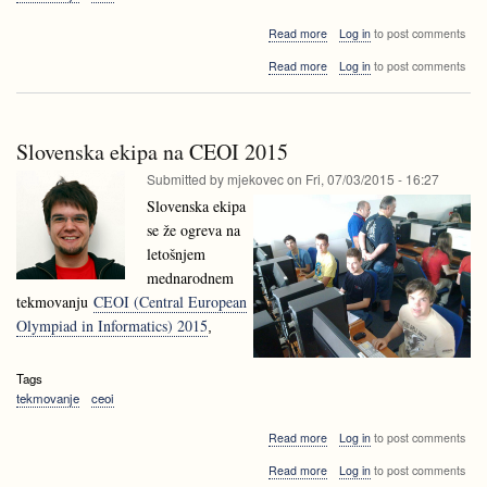
about
Read more
Log in
to post comments
Bronasta
about
Read more
Log in
to post comments
medalja
Bronasta
za
medalja
Slovenijo
za
na
Slovenijo
CEOI
Slovenska ekipa na CEOI 2015
na
2015!
CEOI
Submitted by
mjekovec
on
Fri, 07/03/2015 - 16:27
2015!
Slovenska ekipa
se že ogreva na
letošnjem
mednarodnem
tekmovanju
CEOI (Central European
Olympiad in Informatics) 2015
,
Tags
tekmovanje
ceoi
about
Read more
Log in
to post comments
Slovenska
about
Read more
Log in
to post comments
ekipa
Slovenska