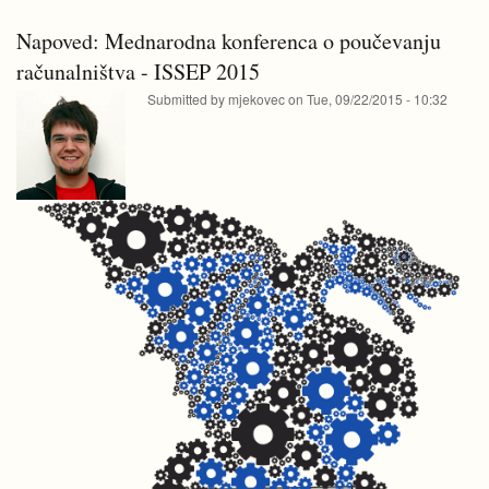
na
2015:
ISSEP
Tim
Napoved: Mednarodna konferenca o poučevanju
2015:
Bell
Tim
računalništva - ISSEP 2015
-
Bell
Surprising
Submitted by
mjekovec
on
Tue, 09/22/2015 - 10:32
-
Computer
Surprising
Science
Computer
Science