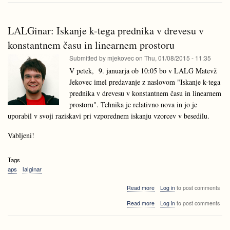
Mednarodna
o
konferenca
računski
o
geometriji
LALGinar: Iskanje k-tega prednika v drevesu v
računski
-
geometriji
konstantnem času in linearnem prostoru
EuroCG
-
2015
Submitted by
mjekovec
on
Thu, 01/08/2015 - 11:35
EuroCG
2015
V petek, 9. januarja ob 10:05 bo v LALG Matevž
Jekovec imel predavanje z naslovom "Iskanje k-tega
prednika v drevesu v konstantnem času in linearnem
prostoru". Tehnika je relativno nova in jo je
uporabil v svoji raziskavi pri vzporednem iskanju vzorcev v besedilu.
Vabljeni!
Tags
aps
lalginar
about
Read more
Log in
to post comments
LALGinar:
about
Read more
Log in
to post comments
Iskanje
LALGinar:
k-
Iskanje
tega
k-