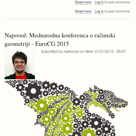
about
Read more
Log in
to post comments
Po
about
Read more
Log in
to post comments
kreativni
Po
poti
kreativni
do
poti
praktičnega
do
znanja
Napoved: Mednarodna konferenca o računski
praktičnega
-
znanja
geometriji - EuroCG 2015
Vabilo
-
k
Submitted by
mjekovec
on
Wed, 01/21/2015 - 09:47
Vabilo
sodelovanju
k
pri
sodelovanju
projektih
pri
projektih