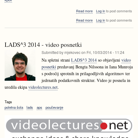
about
Read more
Log in
to post comments
Borut
about
Read more
Log in
to post comments
Žnidar
Borut
-
Žnidar
vabljeno
-
predavanje
vabljeno
KPOV
LADS^3 2014 - video posnetki
predavanje
KPOV
Submitted by
mjekovec
on
Fri, 10/03/2014 - 11:24
Na spletni strani
LADS^3 2014
so objavljeni
video
posnetki
predavanj Bengta Nilssona in Iana Munroja
s področij sprotnih in prilagodljivih algoritmov ter
jedrnatih podatkovnih struktur. Video je posnela in
uredila ekipa
videolectures.net
.
Tags
poletna šola
lads
aps
poučevanje