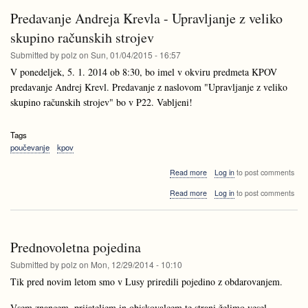
prednika
tega
v
Predavanje Andreja Krevla - Upravljanje z veliko
prednika
drevesu
v
skupino računskih strojev
v
drevesu
konstantnem
Submitted by
polz
on
Sun, 01/04/2015 - 16:57
v
času
konstantnem
V ponedeljek, 5. 1. 2014 ob 8:30, bo imel v okviru predmeta KPOV
in
času
linearnem
predavanje Andrej Krevl. Predavanje z naslovom "Upravljanje z veliko
in
prostoru
skupino računskih strojev" bo v P22. Vabljeni!
linearnem
prostoru
Tags
poučevanje
kpov
about
Read more
Log in
to post comments
Predavanje
about
Read more
Log in
to post comments
Andreja
Predavanje
Krevla
Andreja
-
Krevla
Upravljanje
-
z
Prednovoletna pojedina
Upravljanje
veliko
z
Submitted by
polz
on
Mon, 12/29/2014 - 10:10
skupino
veliko
računskih
Tik pred novim letom smo v Lusy priredili pojedino z obdarovanjem.
skupino
strojev
računskih
Vsem znancem, prijateljem in obiskovalcem te strani želimo vesel