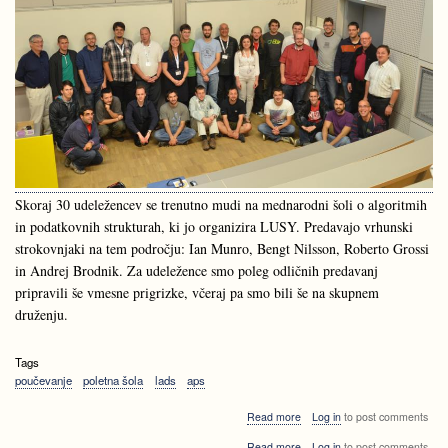
Skoraj 30 udeležencev se trenutno mudi na mednarodni šoli o algoritmih
in podatkovnih strukturah, ki jo organizira LUSY. Predavajo vrhunski
strokovnjaki na tem področju: Ian Munro, Bengt Nilsson, Roberto Grossi
in Andrej Brodnik. Za udeležence smo poleg odličnih predavanj
pripravili še vmesne prigrizke, včeraj pa smo bili še na skupnem
druženju.
Tags
poučevanje
poletna šola
lads
aps
about
Read more
Log in
to post comments
LADS^3
about
Read more
Log in
to post comments