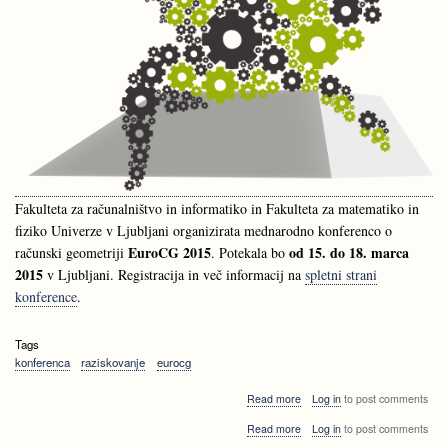
Fakulteta za računalništvo in informatiko in Fakulteta za matematiko in
fiziko Univerze v Ljubljani organizirata mednarodno konferenco o
EuroCG 2015
od 15. do 18. marca
računski geometriji
. Potekala bo
2015
v Ljubljani. Registracija in več informacij na
spletni strani
konference
.
Tags
konferenca
raziskovanje
eurocg
about
Read more
Log in
to post comments
Napoved:
about
Read more
Log in
to post comments
Mednarodna
Napoved:
konferenca