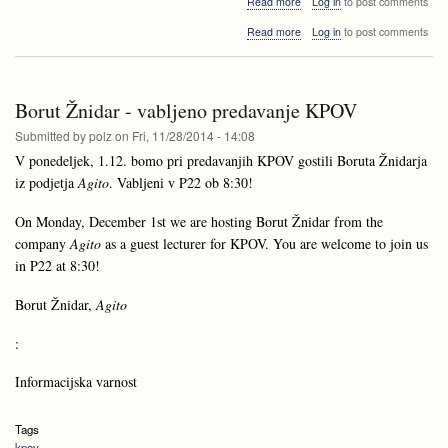
Read more
Log in
to post comments
Matej
about
Read more
Log in
to post comments
Grom
Matej
-
Grom
vabljeno
-
predavanje
vabljeno
KPOV
Borut Žnidar - vabljeno predavanje KPOV
predavanje
KPOV
Submitted by
polz
on
Fri, 11/28/2014 - 14:08
V ponedeljek, 1.12. bomo pri predavanjih KPOV gostili Boruta Žnidarja
iz podjetja
Agito
. Vabljeni v P22 ob 8:30!
On Monday, December 1st we are hosting Borut Žnidar from the
company
Agito
as a guest lecturer for KPOV. You are welcome to join us
in P22 at 8:30!
Borut Žnidar,
Agito
:
Informacijska varnost
Tags
kpov