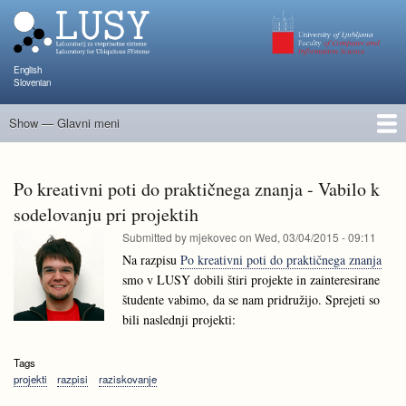
Skip
to
main
content
English
Slovenian
Show — Glavni meni
Glavni
meni
Člani
Raziskave in projekti
Objave
Poučevanje
NAPOJ
Dogodki
KATARINA
Po kreativni poti do praktičnega znanja - Vabilo k
sodelovanju pri projektih
Submitted by
mjekovec
on
Wed, 03/04/2015 - 09:11
Na razpisu
Po kreativni poti do praktičnega znanja
smo v LUSY dobili štiri projekte in zainteresirane
študente vabimo, da se nam pridružijo. Sprejeti so
bili naslednji projekti:
Tags
projekti
razpisi
raziskovanje