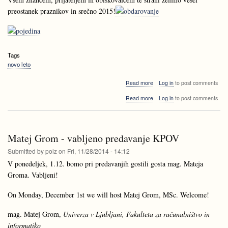
strojev
preostanek praznikov in srečno 2015!
Tags
novo leto
about
Read more
Log in
to post comments
Prednovoletna
about
Read more
Log in
to post comments
pojedina
Prednovoletna
pojedina
Matej Grom - vabljeno predavanje KPOV
Submitted by
polz
on
Fri, 11/28/2014 - 14:12
V ponedeljek, 1.12. bomo pri predavanjih gostili gosta mag. Mateja
Groma. Vabljeni!
On Monday, December 1st we will host Matej Grom, MSc. Welcome!
mag. Matej Grom,
Univerza v Ljubljani, Fakulteta za računalništvo in
informatiko