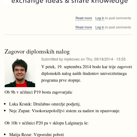
about
Read more
Log in
to post comments
LADS^3
about
Read more
Log in
to post comments
2014
LADS^3
-
2014
video
-
posnetki
video
Zagovor diplomskih nalog
posnetki
Submitted by
mjekovec
on
Thu, 09/18/2014 - 15:55
V petek, 19. septembra 2014 bodo kar trije zagovori
diplomskih nalog naših študentov univerzitetnega
programa prve stopnje.
Ob 9h v učilnici P19 bosta zagovarjala:
Luka Krsnik: Družabno omrežje podjetij,
Nejc Zupan: Visokorazpoložljvi sistem za nadzor in opazovanje.
Ob 10h v učilnici P20 pa v sklopu Lalginarja še:
Matija Rezar: Vzporedni poboti