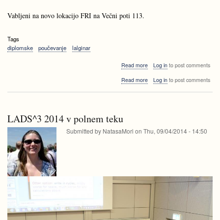
Vabljeni na novo lokacijo FRI na Večni poti 113.
Tags
diplomske
poučevanje
lalginar
about
Read more
Log in
to post comments
Zagovor
about
Read more
Log in
to post comments
diplomskih
Zagovor
nalog
diplomskih
nalog
LADS^3 2014 v polnem teku
Submitted by
NatasaMori
on
Thu, 09/04/2014 - 14:50