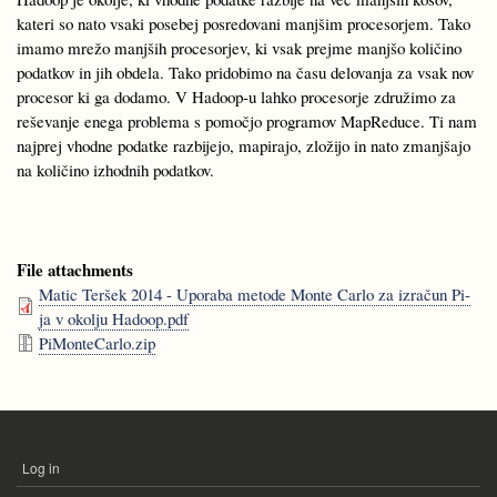
kateri so nato vsaki posebej posredovani manjšim procesorjem. Tako
imamo mrežo manjših procesorjev, ki vsak prejme manjšo količino
podatkov in jih obdela. Tako pridobimo na času delovanja za vsak nov
procesor ki ga dodamo. V Hadoop-u lahko procesorje združimo za
reševanje enega problema s pomočjo programov MapReduce. Ti nam
najprej vhodne podatke razbijejo, mapirajo, zložijo in nato zmanjšajo
na količino izhodnih podatkov.
File attachments
Matic Teršek 2014 - Uporaba metode Monte Carlo za izračun Pi-
ja v okolju Hadoop.pdf
PiMonteCarlo.zip
Log in
USER