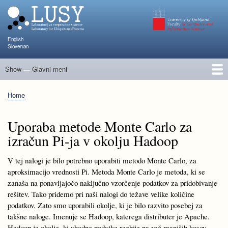
Skip
to
main
content
English
Slovenian
Show — Glavni meni
Glavni
meni
People
Research and Projects
Publications
Teaching
NAPOJ
Events
KATARINA
Home
Breadcrumb
Uporaba metode Monte Carlo za
izračun Pi-ja v okolju Hadoop
V tej nalogi je bilo potrebno uporabiti metodo Monte Carlo, za
aproksimacijo vrednosti Pi. Metoda Monte Carlo je metoda, ki se
zanaša na ponavljajočo naključno vzorčenje podatkov za pridobivanje
rešitev. Tako pridemo pri naši nalogi do težave velike količine
podatkov. Zato smo uporabili okolje, ki je bilo razvito posebej za
takšne naloge. Imenuje se Hadoop, katerega distributer je Apache.
Hadoop je okolje, ki vhodne podatke razbije na več manjših kosov,