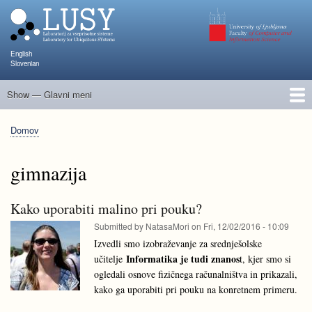
Skip
to
main
content
English
Slovenian
Show — Glavni meni
Glavni
meni
Člani
Raziskave in projekti
Objave
Poučevanje
NAPOJ
Dogodki
KATARINA
Domov
Breadcrumb
gimnazija
Kako uporabiti malino pri pouku?
Submitted by
NatasaMori
on
Fri, 12/02/2016 - 10:09
Izvedli smo izobraževanje za srednješolske
Informatika je tudi znanos
učitelje
t, kjer smo si
ogledali osnove fizičnega računalništva in prikazali,
kako ga uporabiti pri pouku na konretnem primeru.