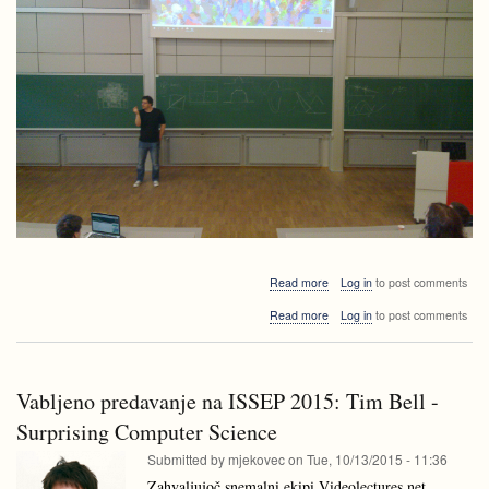
about
Read more
Log in
to post comments
Vabljeno
about
Read more
Log in
to post comments
predavanje
Vabljeno
pri
predavanje
APS2:
pri
Domen
APS2:
Mongus
Vabljeno predavanje na ISSEP 2015: Tim Bell -
Domen
-
Mongus
Surprising Computer Science
Algoritmi
-
za
Submitted by
mjekovec
on
Tue, 10/13/2015 - 11:36
Algoritmi
obdelavo
za
Zahvaljujoč snemalni ekipi Videolectures.net
3D