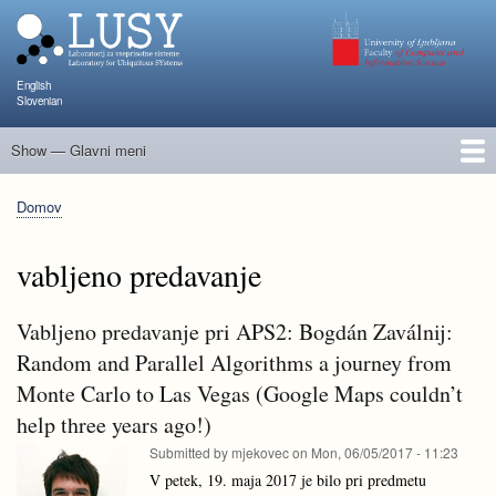
Skip
to
main
content
English
Slovenian
Show — Glavni meni
Glavni
meni
Člani
Raziskave in projekti
Objave
Poučevanje
NAPOJ
Dogodki
KATARINA
Domov
Breadcrumb
vabljeno predavanje
Vabljeno predavanje pri APS2: Bogdán Zaválnij:
Random and Parallel Algorithms a journey from
Monte Carlo to Las Vegas (Google Maps couldn’t
help three years ago!)
Submitted by
mjekovec
on
Mon, 06/05/2017 - 11:23
V petek, 19. maja 2017 je bilo pri predmetu