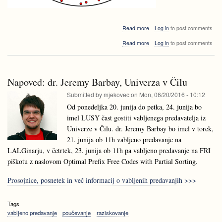
about
Read more
Log in
to post comments
Vabljeno
about
Read more
Log in
to post comments
predavanje
Vabljeno
pri
predavanje
APS2:
pri
Bogdán
APS2:
Zaválnij:
Napoved: dr. Jeremy Barbay, Univerza v Čilu
Bogdán
Random
Zaválnij:
Submitted by
mjekovec
on
Mon, 06/20/2016 - 10:12
and
Random
Parallel
Od ponedeljka 20. junija do petka, 24. junija bo
and
Algorithms
imel LUSY čast gostiti vabljenega predavatelja iz
Parallel
a
Algorithms
Univerze v Čilu. dr. Jeremy Barbay bo imel v torek,
journey
a
from
21. junija ob 11h vabljeno predavanje na
journey
Monte
LALGinarju, v četrtek, 23. junija ob 11h pa vabljeno predavanje na FRI
from
Carlo
Monte
piškotu z naslovom Optimal Prefix Free Codes with Partial Sorting.
to
Carlo
Las
to
Vegas
Prosojnice, posnetek in več informacij o vabljenih predavanjih >>>
Las
(Google
Vegas
Maps
(Google
Tags
couldn’t
Maps
help
vabljeno predavanje
poučevanje
raziskovanje
couldn’t
three