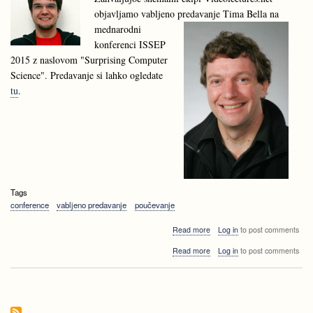
obdelavo
oblakov
objavljamo vabljeno predavanje
Tima Bella na
3D
točk
mednarodni
oblakov
točk
konferenci ISSEP
2015 z naslovom "Surprising Computer
Science". Predavanje si lahko ogledate
tu
.
Tags
conference
vabljeno predavanje
poučevanje
about
Read more
Log in
to post comments
Vabljeno
about
Read more
Log in
to post comments
predavanje
Vabljeno
na
predavanje
ISSEP
na
2015:
ISSEP
Tim
2015:
Bell