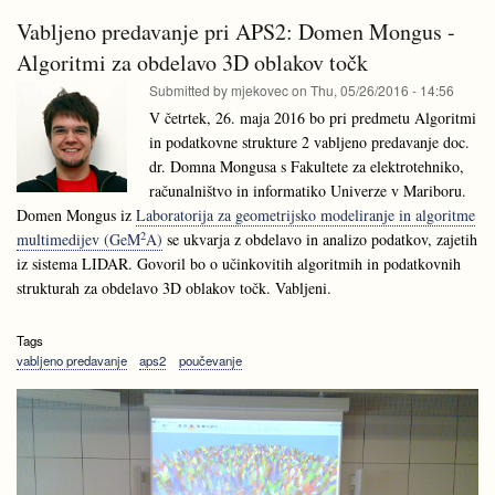
Univerza
Barbay,
v
Vabljeno predavanje pri APS2: Domen Mongus -
Univerza
Čilu
v
Algoritmi za obdelavo 3D oblakov točk
Čilu
Submitted by
mjekovec
on
Thu, 05/26/2016 - 14:56
V četrtek, 26. maja 2016 bo pri predmetu Algoritmi
in podatkovne strukture 2 vabljeno predavanje doc.
dr. Domna Mongusa s Fakultete za elektrotehniko,
računalništvo in informatiko Univerze v Mariboru.
Domen Mongus iz
Laboratorija za geometrijsko modeliranje in algoritme
2
multimedijev (GeM
A)
se ukvarja z obdelavo in analizo podatkov, zajetih
iz sistema LIDAR. Govoril bo o učinkovitih algoritmih in podatkovnih
strukturah za obdelavo 3D oblakov točk. Vabljeni.
Tags
vabljeno predavanje
aps2
poučevanje