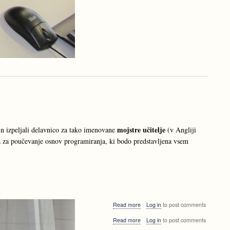
mojstre učitelje
in izpeljali delavnico za tako imenovane
(v Angliji
diva za poučevanje osnov programiranja, ki bodo predstavljena vsem
about
Read more
Log in
to post comments
Prvi
about
Read more
Log in
to post comments
mojstri
Prvi
učitelji