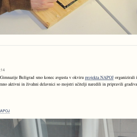
:14
 Gimnazije Bežigrad smo konec avgusta v okviru
projekta NAPOJ
organizirali 
emno aktivni in živahni delavnici so mojstri učitelji naredili in pripravili gra
NAPOJ