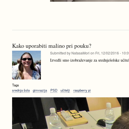
Kako uporabiti malino pri pouku?
Submitted by
NatasaMori
on
Fri, 12/02/2016 - 10:
Izvedli smo izobraževanje za srednješolske učite
Tags
srednja šola
gimnazija
PSD
učitelji
raspberry pi