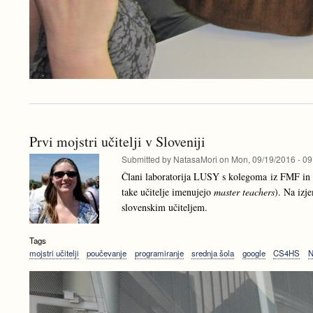
Prvi mojstri učitelji v Sloveniji
Submitted by
NatasaMori
on
Mon, 09/19/2016 - 09
Člani laboratorija LUSY s kolegoma iz FMF in
take učitelje imenujejo
master teachers
). Na izj
slovenskim učiteljem.
Tags
mojstri učitelji
poučevanje
programiranje
srednja šola
google
CS4HS