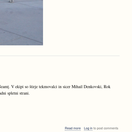
Neamț. V ekipi so štirje tekmovalci in sicer Mihail Denkovski, Rok
ni spletni strani.
about
Read more
Log in
to post comments