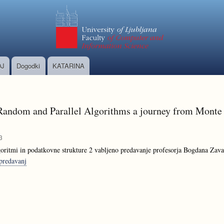
Skip
to
main
content
J
Dogodki
KATARINA
Random and Parallel Algorithms a journey from Monte 
3
oritmi in podatkovne strukture 2 vabljeno predavanje profesorja Bogdana Zaval
predavanj