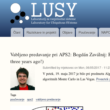
Člani
Raziskave in projekti
Objave
Poučevanje
NAPO
Glavni
meni
Vabljeno predavanje pri APS2: Bogdán Zaválnij: 
three years ago!)
Submitted by
mjekovec
on
Mon, 06/05/2017 - 11:2
V petek, 19. maja 2017 je bilo pri predmetu Alg
algoritmih Monte Carlo in Las Vegas.
Posnetek 
Tags
poučevanje
aps2
vabljeno predavanje