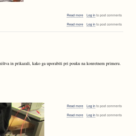
about
Read more
Log in
to post comments
Srečno
about
Read more
Log in
to post comments
2017!
Srečno
2017!
lništva in prikazali, kako ga uporabiti pri pouku na konretnem primeru.
about
Read more
Log in
to post comments
Kako
about
Read more
Log in
to post comments
uporabiti
Kako
malino
uporabiti
pri
malino
pouku?
pri