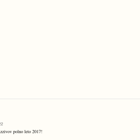
22
izzivov polno leto 2017!