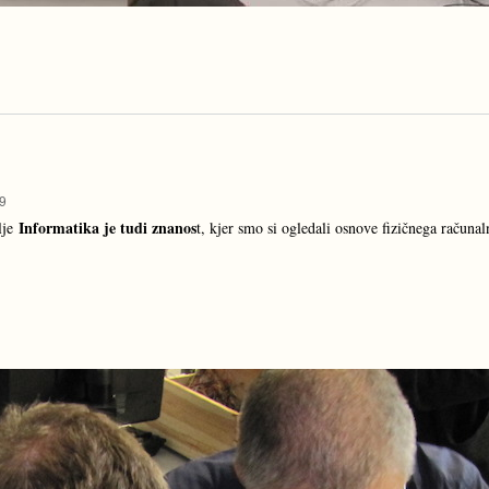
09
Informatika je tudi znanos
lje
t, kjer smo si ogledali osnove fizičnega računa