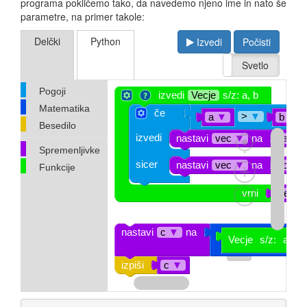
programa pokličemo tako, da navedemo njeno ime in nato še
parametre, na primer takole:
Delčki
Python
Izvedi
Počisti
Temno
Svetlo
Pogoji
izvedi
Vecje
s/z: a, b
Matematika
če
‏>
▼
a
▼
b
▼
Besedilo
izvedi
nastavi
vec
▼
na
a
▼
Spremenljivke
sicer
nastavi
vec
▼
na
b
▼
Funkcije
vrni
vec
nastavi
c
▼
na
Vecje
s/z:
a
izpiši
c
▼