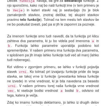
Delček
navaja, da gre za
deklaracijo
funkcije. Z
funkcija
njo sporočimo, kako naj bo naši funkciji ime (v tem primeru je
to
) in kateri stavki naj jo sestavljajo (to je blok
Vecje
zamaknjenih stavkov, znotraj delčka; tej skupini stavkov
pravimo
telo funkcije
). Tolmač na tem mestu teh stavkov še
ne bo poskušal izvesti, pač pa si jih le zapomni za pozneje.
Za imenom funkcije smo tudi navedli, da ta funkcija pri klicu
zahteva dva parametra, ki ju bo videla pod imenoma
in
a
. Funkcija lahko parametre uporablja podobno kot
b
spremenljivke. V našem primeru ima funkcija dva parametra,
v splošnem pa jih imajo lahko funkcije tudi več ali manj (lahko
tudi nobenega).
Kot vidimo v zgornjem primeru, se lahko v funkciji pojavlja
stavek
. Ko tolmač pri izvajanju funkcije pride do tega
vrni
stavka, se takoj vrne iz funkcije (preostanka telesa funkcije
ne izvede) in vrne vrednost, ki je bila navedena za besedo
. V našem primeru torej naša funkcija vrne vrednost
vrni
, ki vsebuje bodisi vrednost
bodisi
, odvisno od
vec
a
b
tega, katera je večja.
Zdaj ko imamo funkcijo deklarirano, jo lahko iz drugih delov