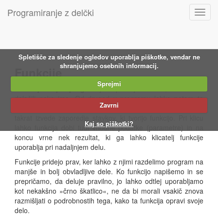
Programiranje in algoritmi
Programiranje z delčki
Toggl
Uvod
navig
Osnovni koncepti
programiranja
Spletišče za sledenje ogledov uporablja piškotke, vendar ne
Izdelava samostojnih
shranjujemo osebnih informacij.
Funkcije
programov in pogojni stavki
Sprejmi
Zanke
Funkcija
ali
podprogram
je zaporedje stavkov, ki smo mu
določili neko ime. Od drugod v programu lahko potem to
Tabele
Zavrni
funkcijo
pokličemo
in s tem od računalnika zahtevamo, naj
takrat izvede zaporedje stavkov, ki tvorijo funkcijo. Pri klicu
Funkcije
Kaj so piškotki?
lahko funkcija dobi tudi vhodne podatke (parametre) in na
Nizi
koncu vrne nek rezultat, ki ga lahko klicatelj funkcije
uporablja pri nadaljnjem delu.
Urejevalnik
Funkcije pridejo prav, ker lahko z njimi razdelimo program na
manjše in bolj obvladljive dele. Ko funkcijo napišemo in se
prepričamo, da deluje pravilno, jo lahko odtlej uporabljamo
kot nekakšno »črno škatlico«, ne da bi morali vsakič znova
razmišljati o podrobnostih tega, kako ta funkcija opravi svoje
delo.